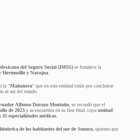
 Mexicano del Seguro Social (IMSS)
se fortalece la
de
Hermosillo y Navojoa
.
n la “
Mañanera
“ que en esta entidad están por concluirse
o al sur del estado.
rnador Alfonso Durazo Montaño
, se recordó que el
ulio de 2023
y se encuentra en su fase final, cuya
unidad
en
35 especialidades médicas
.
istórica de los habitantes del sur de Sonora
, quienes por