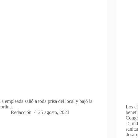
La empleada salió a toda prisa del local y bajó la
cortina.
Los c
Redacción
25 agosto, 2023
benefi
Congre
15 mdp
sanita
desar