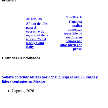
Redacción
SIGUIENTE
ANTERIOR
Conagua
Afinan detalles
analiza
para el
aumentar
operativo de
superficie de
seguridad de la
siembra en
edición 25 del
Sonora por
Rocky Point
altos niveles de
Rally
presas
Entradas Relacionadas
Sonora enciende alertas por dengue, supera los 900 casos y
lidera contagios en México
7 agosto, 2026