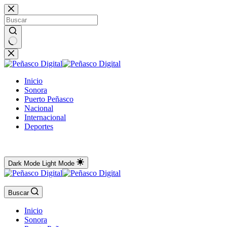
Saltar
al
contenido
No
results
Inicio
Sonora
Puerto Peñasco
Nacional
Internacional
Deportes
Dark Mode
Light Mode
Buscar
Inicio
Sonora