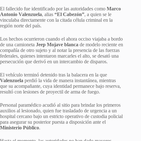
El fallecido fue identificado por las autoridades como
Marco
Antonio Valenzuela
, alias
“El Cabezón”
, a quien se le
vinculaba directamente con la citada célula criminal en la
región norte del país.
Los hechos ocurrieron cuando el ahora occiso viajaba a bordo
de una camioneta
Jeep Mojave blanca
de modelo reciente en
compañía de otro sujeto y al notar la presencia de las fuerzas
federales, quienes intentaron marcarles el alto, se desató una
persecución que derivó en un intercambio de disparos.
El vehículo terminó detenido tras la balacera en la que
Valenzuela
perdió la vida de manera instantánea, mientras
que su acompañante, cuya identidad permanece bajo reserva,
resultó con lesiones de proyectil de arma de fuego.
Personal paramédico acudió al sitio para brindar los primeros
auxilios al lesionado, quien fue trasladado de urgencia a un
hospital cercano bajo un estricto operativo de custodia policial
para asegurar su posterior puesta a disposición ante el
Ministerio Público
.
Hasta el momento, las autoridades no han dado mayores